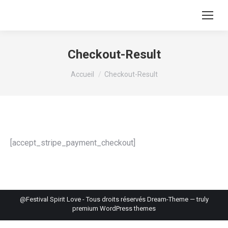
Checkout-Result
Vous êtes ici :
Accueil
Checkout-Result
[accept_stripe_payment_checkout]
@Festival Spirit Love - Tous droits réservés Dream-Theme — truly
premium WordPress themes